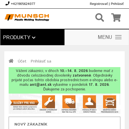
+421905624077
Registrovať
|
Prihlásiť
€
MENU
PRODUKTY
Účet
Prihlásiť sa
Vážení zákazníci, v dňoch
10.–14. 8. 2026
budeme mať z
dôvodu celozávodnej dovolenky
zatvorené
. Objednávky
prijaté počas tohto obdobia prostredníctvom e-shopu alebo e-
mailu
ant@ant.sk
vybavíme v pondelok
17. 8. 2026
.
Ďakujeme za pochopenie.
NOVÝ ZÁKAZNÍK