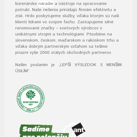
kúrenárske
náradie
a nástroje na opracovanie
potrubí. Naše riešenia prinášajú firmám efektivitu a
zisk. Hrdo poskytujeme služby, vďaka ktorým sú naši
klienti lídrami vo svojom fachu. Zastupujeme silné
renomované značky – svetových výrobcov s
unikátnymi strojmi a technológiami. Pôsobíme na
slovenskom, českom, maďarskom a rakúskom trhu a
vďaka dobrým partnerským vzťahom sa tešíme
priazni vyše 2000 stálych obchodných partnerov.
Naším poslaním je „LEPŠÍ VÝSLEDOK S MENŠÍM
ÚSILÍM“
.