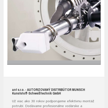
ant s.r.o.
- AUTORIZOVANÝ DISTRIBÚTOR MUNSCH
K
unststoff-
S
chweißtechnik
G
mb
H
Už viac ako 30 rokov podporujeme efektívnu montáž
potrubí. Dodávame profesionálne vodárske a