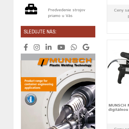
Predvedenie strojov
Ceny sa
priamo u Vás
SLEDUJTE NÁS:
MUNSCH M
digitálnou