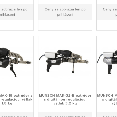
 zobrazia len po
Ceny sa zobrazia len po
Ceny sa
prihlásení
prihlásení
p
AK-18 extrúder s
MUNSCH MAK-32-B extrúder
MUNSCH MA
 reguláciou, výtlak
s digitálnou reguláciou,
s digitá
1,8 kg
výtlak 3,2 kg
vý