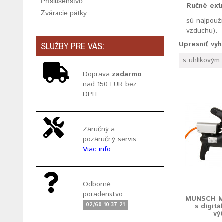
Príslušenstvo
Ručné ext
Zváracie pätky
sú najpouž
vzduchu).
Upresniť vy
SLUŽBY PRE VÁS:
s uhlíkový
Doprava
zadarmo
nad 150 EUR bez
DPH
Záručný a
pozáručný servis
Viac info
Odborné
poradenstvo
MUNSCH M
02/60 10 37 21
s digitá
vý