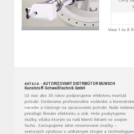
Ceny sa
View 1 to 8 f
ant s.r.o.
- AUTORIZOVANÝ DISTRIBÚTOR MUNSCH
K
unststoff-
S
chweißtechnik
G
mb
H
Už viac ako 30 rokov podporujeme efektívnu montáž
potrubí. Dodávame profesionálne vodárske a kúrenársk
náradie
a nástroje na opracovanie potrubí. Naše riešeni
prinášajú firmám efektivitu a zisk. Hrdo poskytujeme
služby, vďaka ktorým sú naši klienti lídrami vo svojom
fachu. Zastupujeme silné renomované značky –
svetových výrobcov s unikátnymi strojmi a technológiami