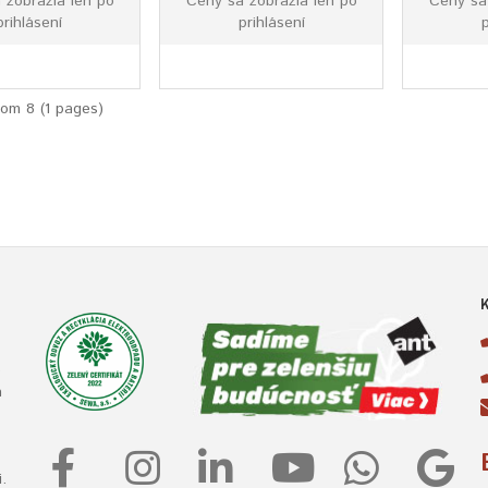
 zobrazia len po
Ceny sa zobrazia len po
Ceny sa
prihlásení
prihlásení
p
rom 8 (1 pages)
e
a
.