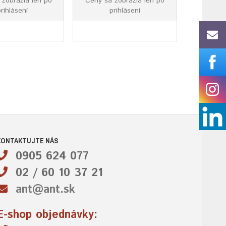
 zobrazia len po
Ceny sa zobrazia len po
rihlásení
prihlásení
KONTAKTUJTE NÁS
0905 624 077
02 / 60 10 37 21
ant@ant.sk
E-shop objednávky: