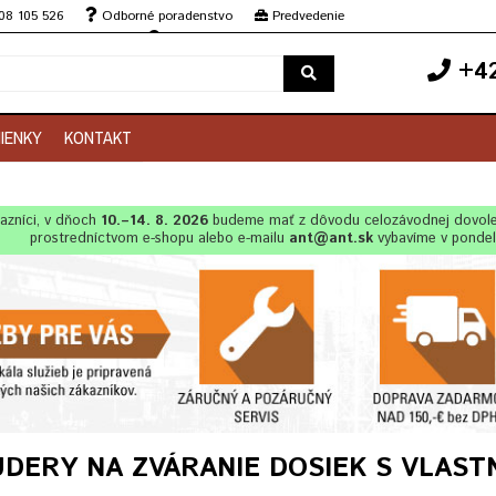
08 105 526
Odborné poradenstvo
Predvedenie
 servis 0908 105 526
Odborné poradenstvo
+42
IENKY
KONTAKT
azníci, v dňoch
10.–14. 8. 2026
budeme mať z dôvodu celozávodnej dovol
prostredníctvom e-shopu alebo e-mailu
ant@ant.sk
vybavíme v ponde
DERY NA ZVÁRANIE DOSIEK S VLAS