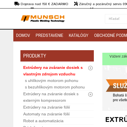
€
Doprava nad 150 € ZADARMO
Záručný a pozáručný servis 09
strojov
Doprava nad 150 € ZADARMO
Záručný a pozáručný
Predvedenie strojov
DOMOV
PREDSTAVENIE
KATALÓGY
OBCHODNÉ PODM
PRODUKTY
Vážení zák
Extrúdery na zváranie dosiek s
vlastným zdrojom vzduchu
s uhlíkovým motorom pohonu
s bezuhlíkovým motorom pohonu
Extrúdery na zváranie dosiek s
externým kompresorom
Extrúdery na zváranie fólií
Automaty na zváranie fólií
EXTRÚ
Robot a automatizácia