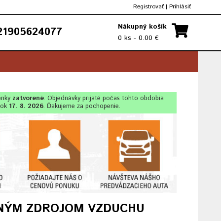
Registrovať
|
Prihlásiť
Nákupný košík
1905624077
0 ks - 0.00 €
enky
zatvorené
. Objednávky prijaté počas tohto obdobia
lok
17. 8. 2026
. Ďakujeme za pochopenie.
TNÝM ZDROJOM VZDUCHU