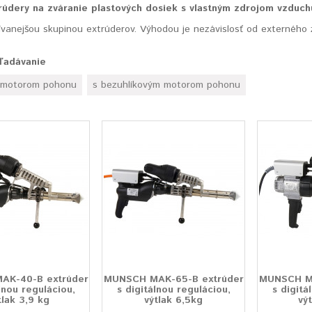
rúdery na zváranie plastových dosiek s vlastným zdrojom vzduch
ívanejšou skupinou extrúderov. Výhodou je nezávislosť od externého
hľadávanie
m motorom pohonu
s bezuhlíkovým motorom pohonu
AK-40-B extrúder
MUNSCH MAK-65-B extrúder
MUNSCH MA
lnou reguláciou,
s digitálnou reguláciou,
s digitá
tlak 3,9 kg
výtlak 6,5kg
vý