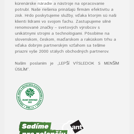
kúrenárske
náradie
a nástroje na opracovanie
potrubí. Naše riešenia prinášajú firmám efektivitu a
zisk. Hrdo poskytujeme služby, vďaka ktorým sú naši
klienti lídrami vo svojom fachu. Zastupujeme silné
renomované značky – svetových výrobcov s
unikátnymi strojmi a technológiami. Pôsobíme na
slovenskom, českom, maďarskom a rakúskom trhu a
vďaka dobrým partnerským vzťahom sa tešíme
priazni vyše 2000 stálych obchodných partnerov.
Naším poslaním je „LEPŠÍ VÝSLEDOK S MENŠÍM
ÚSILÍM“
.