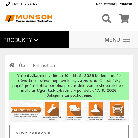
+421905624077
Registrovať
|
Prihlásiť
€
MENU
PRODUKTY
Účet
Prihlásiť sa
Vážení zákazníci, v dňoch
10.–14. 8. 2026
budeme mať z
dôvodu celozávodnej dovolenky
zatvorené
. Objednávky
prijaté počas tohto obdobia prostredníctvom e-shopu alebo e-
mailu
ant@ant.sk
vybavíme v pondelok
17. 8. 2026
.
Ďakujeme za pochopenie.
NOVÝ ZÁKAZNÍK