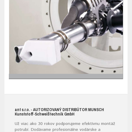
ant s.r.o.
- AUTORIZOVANÝ DISTRIBÚTOR MUNSCH
K
unststoff-
S
chweißtechnik
G
mb
H
Už viac ako 30 rokov podporujeme efektívnu montáž
potrubí. Dodávame profesionálne vodárske a