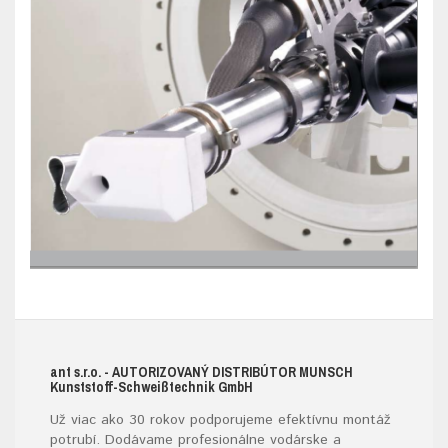
ant s.r.o.
- AUTORIZOVANÝ DISTRIBÚTOR MUNSCH
K
unststoff-
S
chweißtechnik
G
mb
H
Už viac ako 30 rokov podporujeme efektívnu montáž
potrubí. Dodávame profesionálne vodárske a