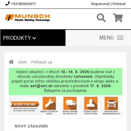
+421905624077
Registrovať
|
Prihlásiť
€
MENU
PRODUKTY
Účet
Prihlásiť sa
Vážení zákazníci, v dňoch
10.–14. 8. 2026
budeme mať z
dôvodu celozávodnej dovolenky
zatvorené
. Objednávky
prijaté počas tohto obdobia prostredníctvom e-shopu alebo e-
mailu
ant@ant.sk
vybavíme v pondelok
17. 8. 2026
.
Ďakujeme za pochopenie.
NOVÝ ZÁKAZNÍK