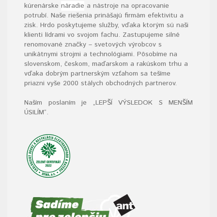
kúrenárske
náradie
a nástroje na opracovanie
potrubí. Naše riešenia prinášajú firmám efektivitu a
zisk. Hrdo poskytujeme služby, vďaka ktorým sú naši
klienti lídrami vo svojom fachu. Zastupujeme silné
renomované značky – svetových výrobcov s
unikátnymi strojmi a technológiami. Pôsobíme na
slovenskom, českom, maďarskom a rakúskom trhu a
vďaka dobrým partnerským vzťahom sa tešíme
priazni vyše 2000 stálych obchodných partnerov.
Naším poslaním je „LEPŠÍ VÝSLEDOK S MENŠÍM
ÚSILÍM“
.